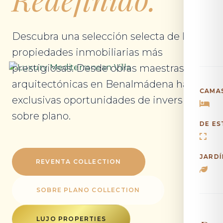
Descubra una selección selecta de las
propiedades inmobiliarias más
prestigiosas. Desde obras maestras
arquitectónicas en Benalmádena hasta
CAMA
exclusivas oportunidades de inversión
sobre plano.
DE ES
JARDÍ
REVENTA COLLECTION
SOBRE PLANO COLLECTION
LUJO PROPERTIES