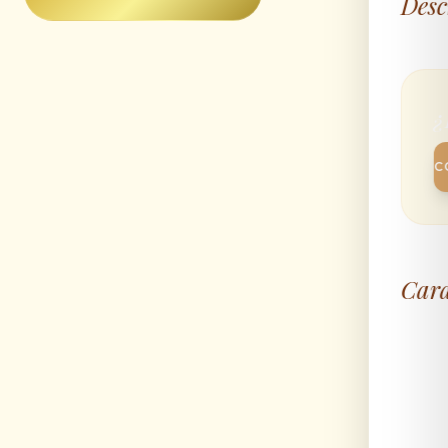
Desc
¿
C
Cara