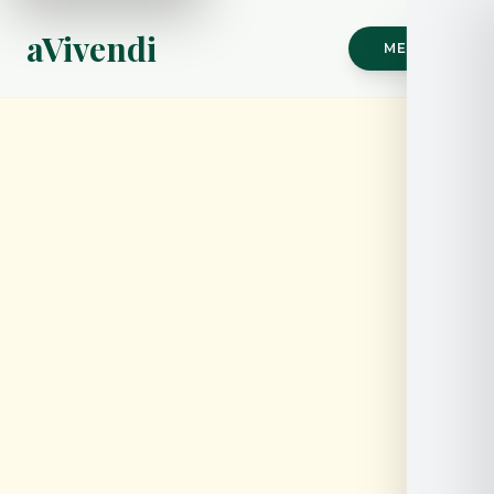
aVivendi
MENÚ